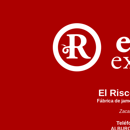
El Ris
Fábrica de jam
Zacar
Teléf
ALBURQ